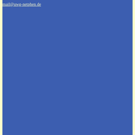
mail@uwg-netphen.de
Aktuelles aus dem Netpherland
Stellungnahme zur geplanten
Abwahl des Beigeordneten
Bürgermeisterwahl 2025
Kommunalwahl 2025
Bürgermeisterkandidatur