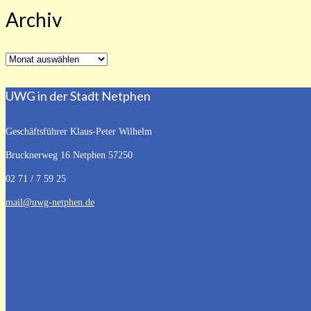
Archiv
Archiv
UWG in der Stadt Netphen
Geschäftsführer Klaus-Peter Wilhelm
Brucknerweg 16
Netphen 57250
02 71 / 7 59 25
mail@uwg-netphen.de
Aktuelles aus dem Netpherland
Bür
Vortrag Grundsteuer
Windenergie
F