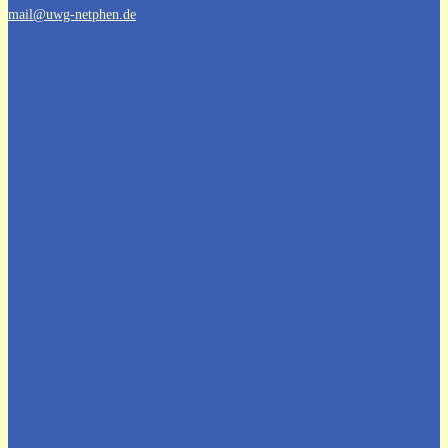
mail@uwg-netphen.de
Aktuelles aus dem Netpherland
Stellungnahme zur geplanten
Abwahl des Beigeordneten
Bürgermeisterwahl 2025
Kommunalwahl 2025
Bürgermeisterkandidatur