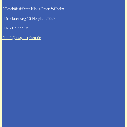
Geschäftsführer Klaus-Peter Wilhelm
Brucknerweg 16
Netphen 57250
02 71 / 7 59 25
mail@uwg-netphen.de
Aktuelles aus dem Netpherland
Stellungnahme zur geplanten
Abwahl des Beigeordneten
Bürgermeisterwahl 2025
Kommunalwahl 2025