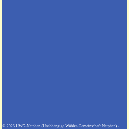
Bürgermeisterkandidatur
Vortrag Grundsteuer
Windenergie
Ferienspiele 2024
Frauen in die Politik
Tagesausflug Spargelhof
© 2026 UWG-Netphen (Unabhängige Wähler-Gemeinschaft Netphen) -