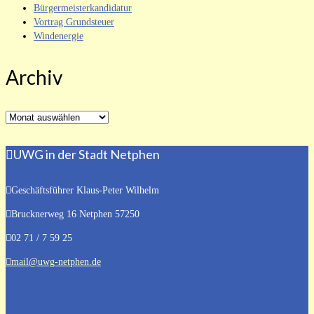
Bürgermeisterkandidatur
Vortrag Grundsteuer
Windenergie
Archiv
Archiv
UWG in der Stadt Netphen
Geschäftsführer Klaus-Peter Wilhelm
Brucknerweg 16
Netphen 57250
02 71 / 7 59 25
mail@uwg-netphen.de
Stellungnahme zur geplanten